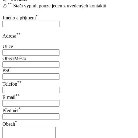
**
2)
Stačí vyplnit pouze jeden z uvedených kontaktů
*
Jméno a příjmení
**
Adresa
Ulice
Obec/Město
PSČ
**
Telefon
**
E-mail
*
Předmět
*
Obsah