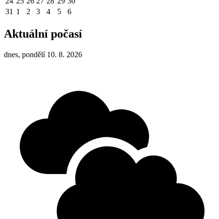
24
25
26
27
28
29
30
31
1
2
3
4
5
6
Aktuální počasí
dnes, pondělí 10. 8. 2026