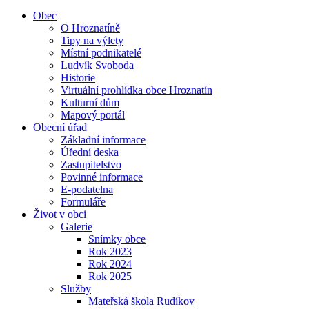
Obec
O Hroznatíně
Tipy na výlety
Místní podnikatelé
Ludvík Svoboda
Historie
Virtuální prohlídka obce Hroznatín
Kulturní dům
Mapový portál
Obecní úřad
Základní informace
Úřední deska
Zastupitelstvo
Povinné informace
E-podatelna
Formuláře
Život v obci
Galerie
Snímky obce
Rok 2023
Rok 2024
Rok 2025
Služby
Mateřská škola Rudíkov