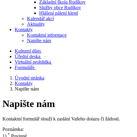
Základní škola Rudíkov
Služby obce Rudíkov
Hlášení pálení klestí
Kalendář akcí
Aktuality
Kontakty
Kontaktní informace
Napište nám
Kulturní dům
Úřední deska
Virtuální prohlídka
Formuláře
Úvodní stránka
Kontakty
Napište nám
Napište nám
Kontaktní formulář slouží k zaslání Vašeho dotazu či žádosti.
Poznámka:
*
1)
Povinné