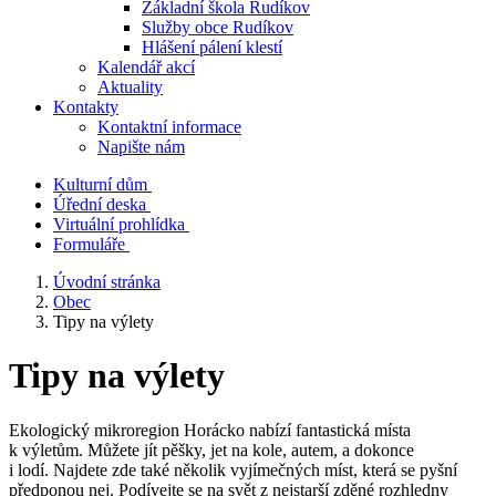
Základní škola Rudíkov
Služby obce Rudíkov
Hlášení pálení klestí
Kalendář akcí
Aktuality
Kontakty
Kontaktní informace
Napište nám
Kulturní dům
Úřední deska
Virtuální prohlídka
Formuláře
Úvodní stránka
Obec
Tipy na výlety
Tipy na výlety
Ekologický mikroregion Horácko nabízí fantastická místa
k výletům. Můžete jít pěšky, jet na kole, autem, a dokonce
i lodí. Najdete zde také několik vyjímečných míst, která se pyšní
předponou nej. Podívejte se na svět z nejstarší zděné rozhledny