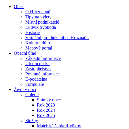
Obec
O Hroznatíně
Tipy na výlety
Místní podnikatelé
Ludvík Svoboda
Historie
Virtuální prohlídka obce Hroznatín
Kulturní dům
Mapový portál
Obecní úřad
Základní informace
Úřední deska
Zastupitelstvo
Povinné informace
E-podatelna
Formuláře
Život v obci
Galerie
Snímky obce
Rok 2023
Rok 2024
Rok 2025
Služby
Mateřská škola Rudíkov