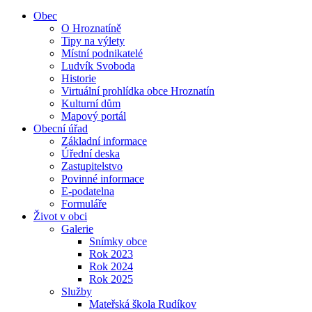
Obec
O Hroznatíně
Tipy na výlety
Místní podnikatelé
Ludvík Svoboda
Historie
Virtuální prohlídka obce Hroznatín
Kulturní dům
Mapový portál
Obecní úřad
Základní informace
Úřední deska
Zastupitelstvo
Povinné informace
E-podatelna
Formuláře
Život v obci
Galerie
Snímky obce
Rok 2023
Rok 2024
Rok 2025
Služby
Mateřská škola Rudíkov