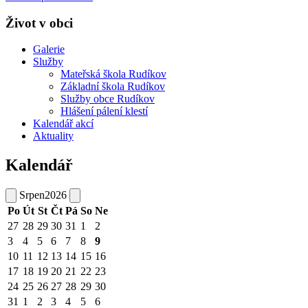
Život v obci
Galerie
Služby
Mateřská škola Rudíkov
Základní škola Rudíkov
Služby obce Rudíkov
Hlášení pálení klestí
Kalendář akcí
Aktuality
Kalendář
Srpen
2026
Po
Út
St
Čt
Pá
So
Ne
27
28
29
30
31
1
2
3
4
5
6
7
8
9
10
11
12
13
14
15
16
17
18
19
20
21
22
23
24
25
26
27
28
29
30
31
1
2
3
4
5
6