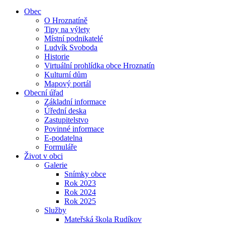
Obec
O Hroznatíně
Tipy na výlety
Místní podnikatelé
Ludvík Svoboda
Historie
Virtuální prohlídka obce Hroznatín
Kulturní dům
Mapový portál
Obecní úřad
Základní informace
Úřední deska
Zastupitelstvo
Povinné informace
E-podatelna
Formuláře
Život v obci
Galerie
Snímky obce
Rok 2023
Rok 2024
Rok 2025
Služby
Mateřská škola Rudíkov