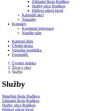
Základní škola Rudíkov
Služby obce Rudíkov
Hlášení pálení klestí
Kalendář akcí
Aktuality
Kontakty
Kontaktní informace
Napište nám
Kulturní dům
Úřední deska
Virtuální prohlídka
Formuláře
Úvodní stránka
Život v obci
Služby
Služby
Mateřská škola Rudíkov
Základní škola Rudíkov
Služby obce Rudíkov
Hlášení pálení klestí