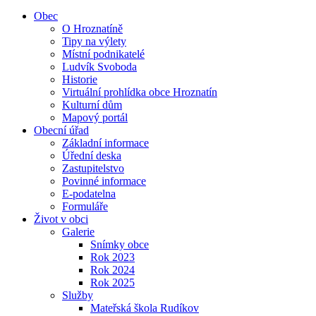
Obec
O Hroznatíně
Tipy na výlety
Místní podnikatelé
Ludvík Svoboda
Historie
Virtuální prohlídka obce Hroznatín
Kulturní dům
Mapový portál
Obecní úřad
Základní informace
Úřední deska
Zastupitelstvo
Povinné informace
E-podatelna
Formuláře
Život v obci
Galerie
Snímky obce
Rok 2023
Rok 2024
Rok 2025
Služby
Mateřská škola Rudíkov