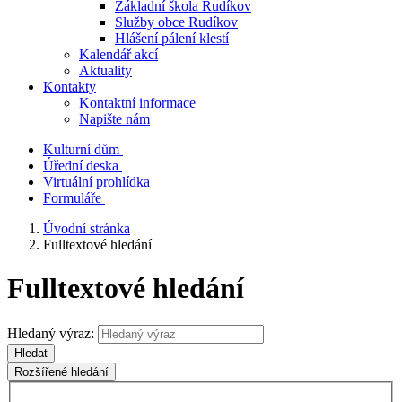
Základní škola Rudíkov
Služby obce Rudíkov
Hlášení pálení klestí
Kalendář akcí
Aktuality
Kontakty
Kontaktní informace
Napište nám
Kulturní dům
Úřední deska
Virtuální prohlídka
Formuláře
Úvodní stránka
Fulltextové hledání
Fulltextové hledání
Hledaný výraz:
Hledat
Rozšířené hledání