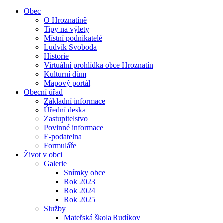
Obec
O Hroznatíně
Tipy na výlety
Místní podnikatelé
Ludvík Svoboda
Historie
Virtuální prohlídka obce Hroznatín
Kulturní dům
Mapový portál
Obecní úřad
Základní informace
Úřední deska
Zastupitelstvo
Povinné informace
E-podatelna
Formuláře
Život v obci
Galerie
Snímky obce
Rok 2023
Rok 2024
Rok 2025
Služby
Mateřská škola Rudíkov