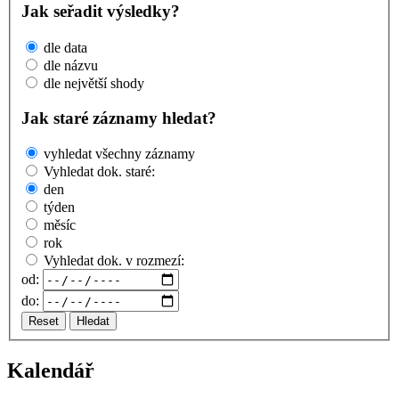
Jak seřadit výsledky?
dle data
dle názvu
dle největší shody
Jak staré záznamy hledat?
vyhledat všechny záznamy
Vyhledat dok. staré:
den
týden
měsíc
rok
Vyhledat dok. v rozmezí:
od:
do:
Reset
Hledat
Kalendář