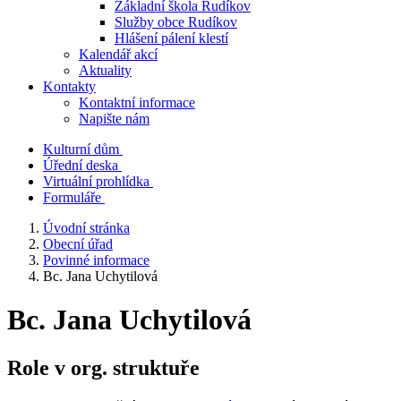
Základní škola Rudíkov
Služby obce Rudíkov
Hlášení pálení klestí
Kalendář akcí
Aktuality
Kontakty
Kontaktní informace
Napište nám
Kulturní dům
Úřední deska
Virtuální prohlídka
Formuláře
Úvodní stránka
Obecní úřad
Povinné informace
Bc. Jana Uchytilová
Bc. Jana Uchytilová
Role v org. struktuře