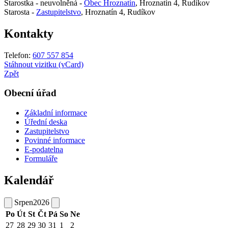
Starostka - neuvolněná -
Obec Hroznatín
, Hroznatín 4, Rudíkov
Starosta -
Zastupitelstvo
, Hroznatín 4, Rudíkov
Kontakty
Telefon:
607 557 854
Stáhnout vizitku (vCard)
Zpět
Obecní úřad
Základní informace
Úřední deska
Zastupitelstvo
Povinné informace
E-podatelna
Formuláře
Kalendář
Srpen
2026
Po
Út
St
Čt
Pá
So
Ne
27
28
29
30
31
1
2