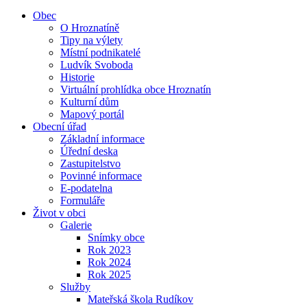
Obec
O Hroznatíně
Tipy na výlety
Místní podnikatelé
Ludvík Svoboda
Historie
Virtuální prohlídka obce Hroznatín
Kulturní dům
Mapový portál
Obecní úřad
Základní informace
Úřední deska
Zastupitelstvo
Povinné informace
E-podatelna
Formuláře
Život v obci
Galerie
Snímky obce
Rok 2023
Rok 2024
Rok 2025
Služby
Mateřská škola Rudíkov